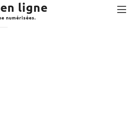
en ligne
gne numérisées.