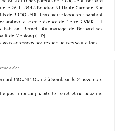
s de M.N et D des parents de BROQUéRE Bernard
rié le 26.1.1844 à Boudrac 31 Haute Garonne. Sur
le fils de BROQUéRE Jean-pierre laboureur habitant
claration faite en présence de Pierre RIVIèRE ET
x habitant Bernet. Au mariage de Bernard ses
atif de Monlong (H.P).
 vous adressons nos respectueuses salutations.
le a dit :
e Bernard MOUNINOU né à Sombrun le 2 novembre
che pour moi car j'habite le Loiret et ne peux me