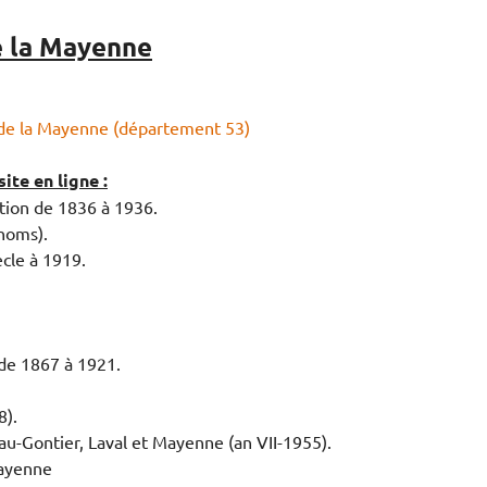
e la Mayenne
de la Mayenne (département 53)
ite en ligne :
tion de 1836 à 1936.
noms).
ècle à 1919.
 de 1867 à 1921.
8).
au-Gontier, Laval et Mayenne (an VII-1955).
Mayenne