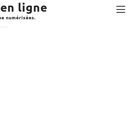
en ligne
gne numérisées.