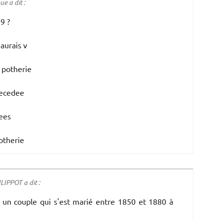
e a dit :
9 ?
aurais v
a potherie
decedee
ees
potherie
IPPOT a dit :
un couple qui s'est marié entre 1850 et 1880 à