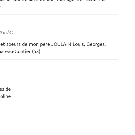
s.
a dit :
es et soeurs de mon père JOULAIN Louis, Georges,
hateau-Gontier (53)
es de
oline