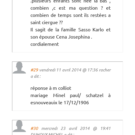
.plusieurs enfants sont nee la bas ,
combien ,c est ma question ? et
combien de temps sont ils restées a
saint ciergue ??
Il sagit de la famille Sasso Karlo et
son épouse Cena Josephina .
cordialement
#29
vendredi 11 avril 2014 @ 17:36 racher
a dit :
réponse à m colliot
mariage Minel paul/ schatzel à
esnouveauix le 17/12/1906
#30
mercredi 23 avril 2014 @ 19:41
DUHOUX MICHEL a dit :