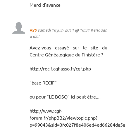
Merci d'avance
#20
samedi 18 juin 2011 @ 18:31 Kerlouan
a dit :
Avez-vous essayé sur le site du
Centre Généalogique du Finistère ?
http://recif.cgf.asso.fr/cgf.php
"base RECIF"
ou pour "LE BOSQ" ici peut être....
http://www.cgf-
forum.fr/phpBB2/viewtopic.php?
p=99043&sid=3fc027f8e406ed4ed66284da5ac0