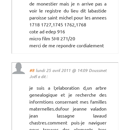
de monestier mais je n arrive pas a
voir le registre du lieu dit labastide
paroisse saint michel pour les annees
1718 1727,1745 1762,1768
cote ad edep 916
micro film 5MI 271/20
merci de me repondre cordialement
#8
lundi 25 avril 2011 @ 14:09 Doussinet
Joël a dit :
je suis a l;elaboration d,un arbre
genealogique et je recherche des
informtions consernant mes familles
maternelles.dufour jeanne valadon
jean lassagne lavaud
chastres.comment puis-je naviguer
pour trouver des elements .tres