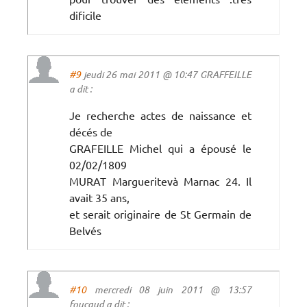
dificile
#9
jeudi 26 mai 2011 @ 10:47 GRAFFEILLE
a dit :
Je recherche actes de naissance et
décés de
GRAFEILLE Michel qui a épousé le
02/02/1809
MURAT Margueritevà Marnac 24. Il
avait 35 ans,
et serait originaire de St Germain de
Belvés
#10
mercredi 08 juin 2011 @ 13:57
foucaud a dit :