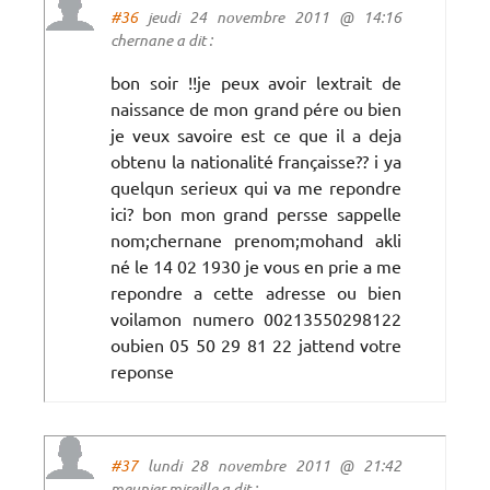
#36
jeudi 24 novembre 2011 @ 14:16
chernane a dit :
bon soir !!je peux avoir lextrait de
naissance de mon grand pére ou bien
je veux savoire est ce que il a deja
obtenu la nationalité françaisse?? i ya
quelqun serieux qui va me repondre
ici? bon mon grand persse sappelle
nom;chernane prenom;mohand akli
né le 14 02 1930 je vous en prie a me
repondre a cette adresse ou bien
voilamon numero 00213550298122
oubien 05 50 29 81 22 jattend votre
reponse
#37
lundi 28 novembre 2011 @ 21:42
meunier mireille a dit :