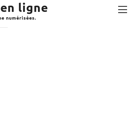
en ligne
gne numérisées.