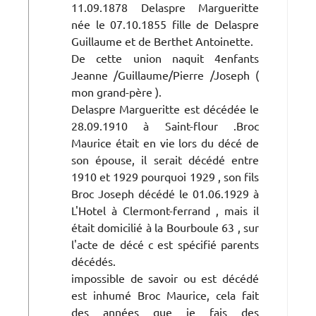
11.09.1878 Delaspre Margueritte
née le 07.10.1855 fille de Delaspre
Guillaume et de Berthet Antoinette.
De cette union naquit 4enfants
Jeanne /Guillaume/Pierre /Joseph (
mon grand-père ).
Delaspre Margueritte est décédée le
28.09.1910 à Saint-flour .Broc
Maurice était en vie lors du décé de
son épouse, il serait décédé entre
1910 et 1929 pourquoi 1929 , son fils
Broc Joseph décédé le 01.06.1929 à
L'Hotel à Clermont-ferrand , mais il
était domicilié à la Bourboule 63 , sur
l'acte de décé c est spécifié parents
décédés.
impossible de savoir ou est décédé
est inhumé Broc Maurice, cela fait
des années que je fais des