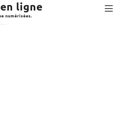
en ligne
gne numérisées.