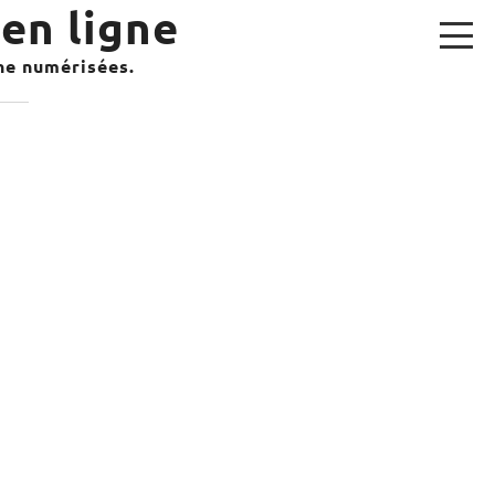
en ligne
gne numérisées.